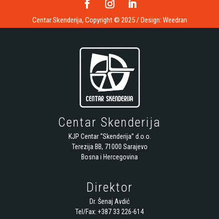
Centar Skenderija, Copyright © 2025 / Design:
Weedran
Centar Skenderija
KJP Centar “Skenderija” d.o.o.
Terezija BB, 71000 Sarajevo
Bosna i Hercegovina
Direktor
Dr. Šenaj Avdić
Tel/Fax: +387 33 226-614