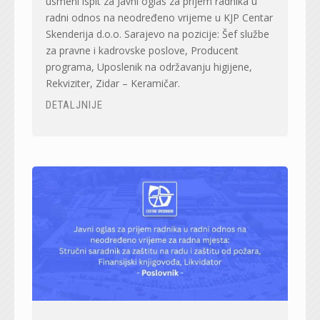
usmeni ispit za Javni oglas za prijem radnika u
radni odnos na neodređeno vrijeme u KJP Centar
Skenderija d.o.o. Sarajevo na pozicije: Šef službe
za pravne i kadrovske poslove, Producent
programa, Uposlenik na održavanju higijene,
Rekviziter, Zidar – Keramičar.
DETALJNIJE