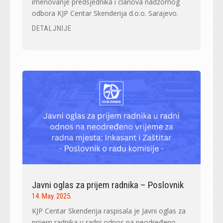
imenovanje predsjednika i članova nadzornog
odbora KJP Centar Skenderija d.o.o. Sarajevo.
DETALJNIJE
Javni oglas za prijem radnika – Poslovnik
14. May. 2025.
KJP Centar Skenderija raspisala je Javni oglas za
prijem radnika u radni odnos na neodređeno