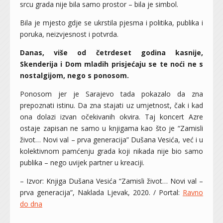
srcu grada nije bila samo prostor – bila je simbol.
Bila je mjesto gdje se ukrstila pjesma i politika, publika i
poruka, neizvjesnost i potvrda.
Danas, više od četrdeset godina kasnije,
Skenderija i Dom mladih prisjećaju se te noći ne s
nostalgijom, nego s ponosom.
Ponosom jer je Sarajevo tada pokazalo da zna
prepoznati istinu. Da zna stajati uz umjetnost, čak i kad
ona dolazi izvan očekivanih okvira. Taj koncert Azre
ostaje zapisan ne samo u knjigama kao što je “Zamisli
život… Novi val – prva generacija” Dušana Vesića, već i u
kolektivnom pamćenju grada koji nikada nije bio samo
publika – nego uvijek partner u kreaciji.
– Izvor: Knjiga Dušana Vesića “Zamisli život… Novi val –
prva generacija”, Naklada Ljevak, 2020. / Portal:
Ravno
do dna