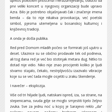
uprkos političkim pritiscima i nerazumijevanju, odlučio da
prvi veliki koncert u njegovoj organizaciji bude upravo
Azra. Bilo je potrebno objašnjavati čak i značenje imena
benda – da to nije nikakva provokacija, već poetski
simbol, pjesma utemeljena u bosanskoj kulturnoj i
književnoj tradiciji.
A onda je došla publika.
Red pred Domom mladih počeo se formirati još ujutro u
deset. Ulaznice su se obično prodavale tek od podneva,
ali tog dana red je već bio stotinjak metara dug. Nitko to
dotad nije vidio. Niko nije znao procijeniti koliko je ljudi
stvarno stajalo, čekalo, nestrpljivošću izazivalo vibracije
koje su se već tada mogle osjetiti u zraku Skenderije.
I navečer – eksplozija.
Više od tri hiljade ljudi, natiskani ispred, iza, sa strane, na
stepenicama, svuda gdje se moglo smjestiti tijelo željno
zvuka. Sve za jednu noć u kojoj je Sarajevo reklo „da“