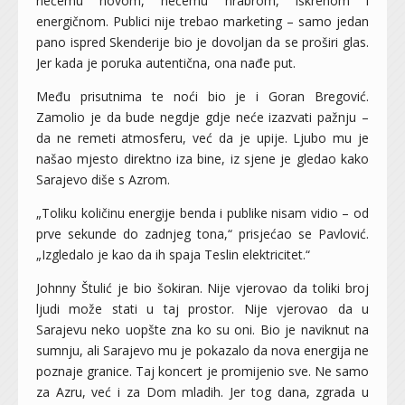
nečemu novom, nečemu hrabrom, iskrenom i
energičnom. Publici nije trebao marketing – samo jedan
pano ispred Skenderije bio je dovoljan da se proširi glas.
Jer kada je poruka autentična, ona nađe put.
Među prisutnima te noći bio je i Goran Bregović.
Zamolio je da bude negdje gdje neće izazvati pažnju –
da ne remeti atmosferu, već da je upije. Ljubo mu je
našao mjesto direktno iza bine, iz sjene je gledao kako
Sarajevo diše s Azrom.
„Toliku količinu energije benda i publike nisam vidio – od
prve sekunde do zadnjeg tona,“ prisjećao se Pavlović.
„Izgledalo je kao da ih spaja Teslin elektricitet.“
Johnny Štulić je bio šokiran. Nije vjerovao da toliki broj
ljudi može stati u taj prostor. Nije vjerovao da u
Sarajevu neko uopšte zna ko su oni. Bio je naviknut na
sumnju, ali Sarajevo mu je pokazalo da nova energija ne
poznaje granice. Taj koncert je promijenio sve. Ne samo
za Azru, već i za Dom mladih. Jer tog dana, zgrada u