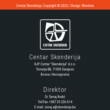
Centar Skenderija, Copyright © 2025 / Design:
Weedran
Centar Skenderija
KJP Centar “Skenderija” d.o.o.
Terezija BB, 71000 Sarajevo
Bosna i Hercegovina
Direktor
Dr. Šenaj Avdić
Tel/Fax: +387 33 226-614
E-mail: senaj.a@skenderija.ba