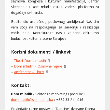
sajmova, kongresa i kulturnih manifestacija, Centar
Skenderija i Dom mladih ostaju vodeća platforma za
događaje svih vrsta.
Budite dio uspješnog poslovnog ambijenta! Naš tim
vam stoji na raspolaganju za saradnju i realizaciju
vaših ideja. Kontaktirajte nas i zajedno oblikujmo
budućnost kulturne scene Sarajeva.
Korisni dokumenti / linkovi:
–
Tlocrt Doma mladih
📄
–
Dom mladih – Osnovne mjere
📄
–
Amfiteatar – Tlocrt
📄
Kontakt:
Dom mladih
/
Sektor za marketing i produkciju
dommladih@skenderija.ba
/
+387 33 211-016
Pogledajte razne postavke “Dancing” dvorane Doma