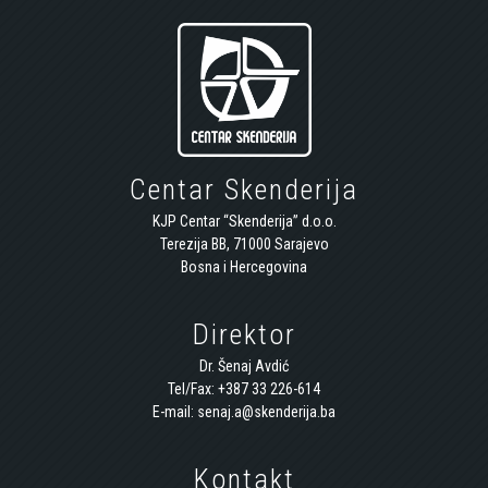
Centar Skenderija
KJP Centar “Skenderija” d.o.o.
Terezija BB, 71000 Sarajevo
Bosna i Hercegovina
Direktor
Dr. Šenaj Avdić
Tel/Fax: +387 33 226-614
E-mail: senaj.a@skenderija.ba
Kontakt