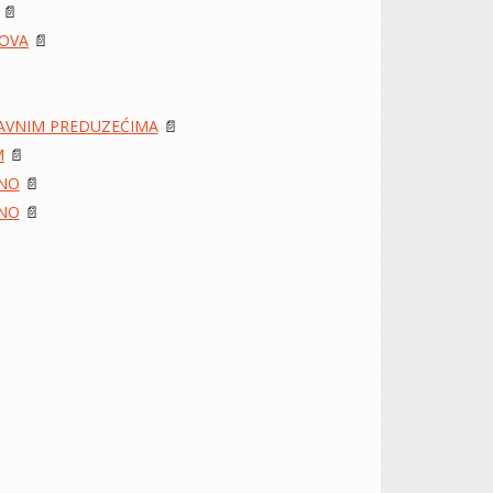
📄
DOVA
📄
JAVNIM PREDUZEĆIMA
📄
M
📄
 NO
📄
 NO
📄