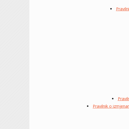
Praviln
Pravil
Pravilnik o izmjenam