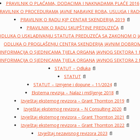
PRAVILNIK O PLAĆAMA, DODACIMA I NAKNADAMA PLAĆE 2016
RAVILNIK O PROCEDURAMA JAVNE NABAVKE ROBA, USLUGA I RA
PRAVILNIK O RADU KJP CENTAR SKENDERIJA 2019
📄
PRAVILNIK O RADU SKUPŠTINE PREDUZEĆA
📄
 ODLUKA O USKLAĐIVANJU STATUTA PREDUZEĆA SA ZAKONOM O 
ODLUKA O PROGLAŠENJU CENTRA SKENDERIJA JAVNIM DOBRO
INFORMACIJA O SJEDNICAMA TIJELA ORGANA JAVNOG SEKTORA 1
INFORMACIJA O SJEDNICAMA TIJELA ORGANA JAVNOG SEKTORA 2
STATUT – Odluka
📄
STATUT
📄
STATUT – Izmjene i dopune – 11/2024
📄
Eksterna revizija – Nalaz i mišljenje 2018
📄
Izvještaj eksternog revizora – Grant Thornton 2019
📄
Izvještaj eksternog revizora – N Consulting 2020
📄
Izvještaj eksternog revizora – Grant Thornton 2021
📄
Izvještaj eksternog revizora – Grant Thornton 2022
📄
Izvještaj nezavisnog revizora 2023
📄