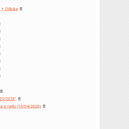
o + Odluka
📄









📄
025/2026”
📄
ika o radu (10/04/2026)
📄