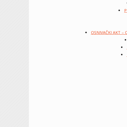
P
OSNIVAČKI AKT –