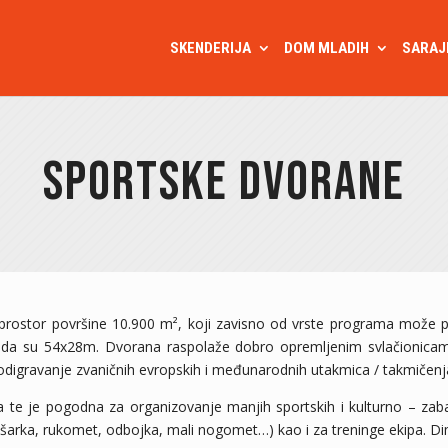
SKENDERIJA
DOM MLADIH
SARAJ
Sportske dvorane
 prostor
površine 10.900 m²
, koji zavisno od vrste programa može p
da su 54x28m. Dvorana raspolaže dobro opremljenim svlačionicama
odigravanje zvaničnih evropskih i međunarodnih utakmica / takmičenj
a te je pogodna za organizovanje manjih sportskih i kulturno – zab
(košarka, rukomet, odbojka, mali nogomet…) kao i za treninge ekipa. 