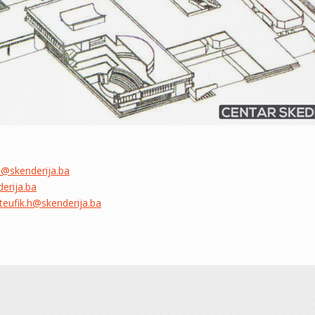
s@skenderija.ba
erija.ba
teufik.h@skenderija.ba