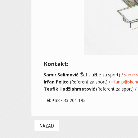
Kontakt:
Samir Selimović
(Šef službe za sport) /
samir.
Irfan Peljto
(Referent za sport) /
irfan.p@skend
Teufik Hadžiahmetović
(Referent za sport) /
Tel: +387 33 201 193
NAZAD