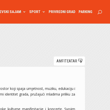
EVSKI SAJAM
SPORT
PRIVREDNI GRAD
PARKING
AMFITEATAR
stor koji spaja umjetnost, muziku, edukaciju i
i identitet grada, pružajući mladima priliku za
ke kulturne manifestacije i koncerte. Svojim