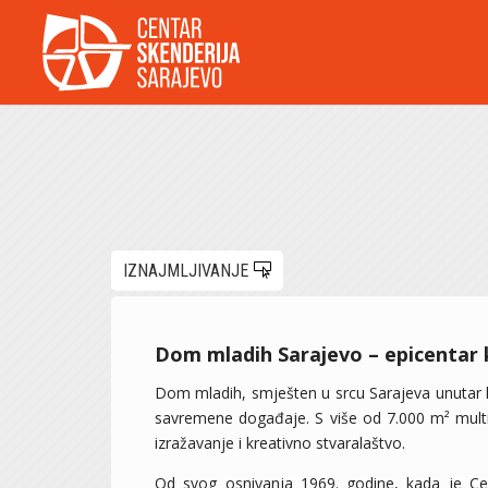
IZNAJMLJIVANJE
Dom mladih Sarajevo – epicentar k
Dom mladih, smješten u srcu Sarajeva unutar k
savremene događaje. S više od 7.000 m² multifu
izražavanje i kreativno stvaralaštvo.
Od svog osnivanja 1969. godine, kada je Cen