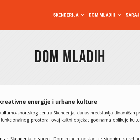
SKENDERIJA
DOM MLADIH
SARAJ
Dom mladih
reativne energije i urbane kulture
ulturno-sportskog centra Skenderija, danas predstavlja dinamičan pro
nkcionalnog prostora, ovaj kultni objekat godinama oblikuje kulturn
tar Skenderija otvoren, Dom mladih postao je sinonim za vrhuns