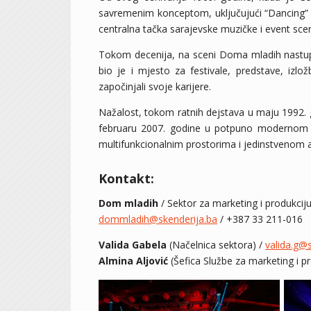
savremenim konceptom, uključujući “Dancing” 
centralna tačka sarajevske muzičke i event sce
Tokom decenija, na sceni Doma mladih nastupal
bio je i mjesto za festivale, predstave, izl
započinjali svoje karijere.
Nažalost, tokom ratnih dejstava u maju 1992. g
februaru 2007. godine u potpuno modernom r
multifunkcionalnim prostorima i jedinstvenom a
Kontakt:
Dom mladih
/
Sektor za marketing i produkcij
dommladih@skenderija.ba
/
+387 33 211-016
Valida Gabela
(Načelnica sektora) /
valida.g@
Almina Aljović
(Šefica Službe za marketing i p