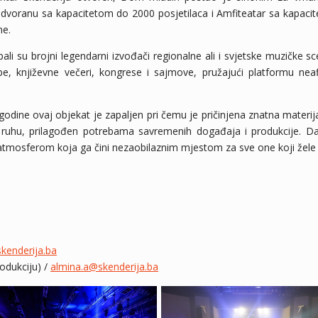
dvoranu sa kapacitetom do 2000 posjetilaca i Amfiteatar sa kapaci
ne.
i su brojni legendarni izvođači regionalne ali i svjetske muzičke 
ožbe, književne večeri, kongrese i sajmove, pružajući platformu ne
odine ovaj objekat je zapaljen pri čemu je pričinjena znatna materi
uhu, prilagođen potrebama savremenih događaja i produkcije. D
tmosferom koja ga čini nezaobilaznim mjestom za sve one koji žele d
u
skenderija.ba
rodukciju) /
almina.a@skenderija.ba