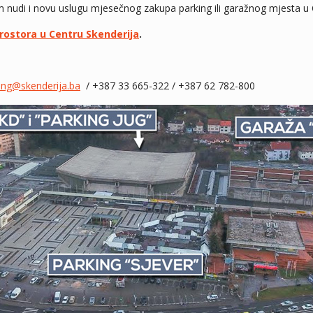
 nudi i novu uslugu mjesečnog zakupa parking ili garažnog mjesta u 
prostora u Centru Skenderija
.
ing@skenderija.ba
/ +387 33 665-322 / +387 62 782-800