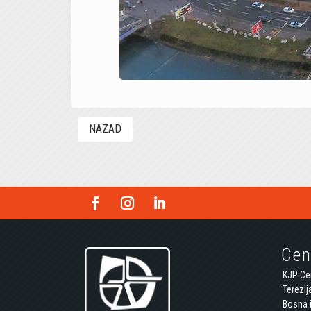
NAZAD
Cen
KJP Cen
Terezij
Bosna 