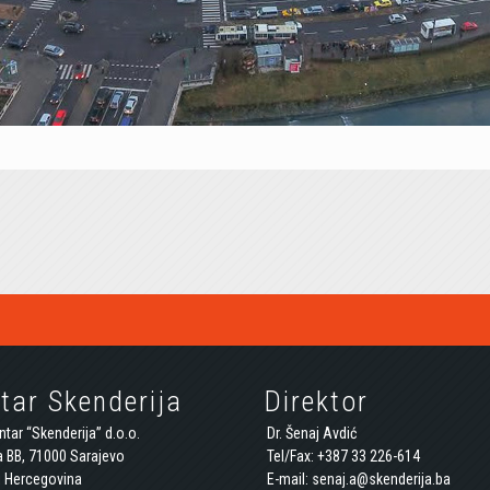
tar Skenderija
Direktor
tar “Skenderija” d.o.o.
Dr. Šenaj Avdić
a BB, 71000 Sarajevo
Tel/Fax: +387 33 226-614
i Hercegovina
E-mail: senaj.a@skenderija.ba