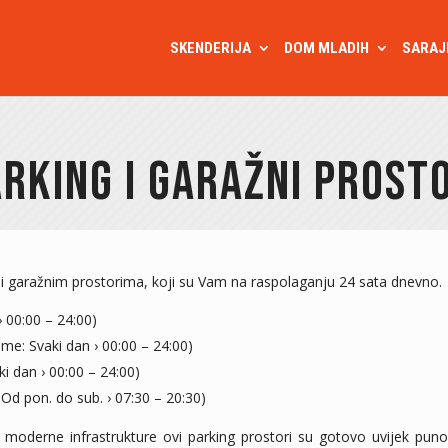
SKENDERIJA
DOM MLADIH
SARAJ
rking i garažni prost
i garažnim prostorima, koji su Vam na raspolaganju 24 sata dnevno.
› 00:00 – 24:00)
me: Svaki dan › 00:00 – 24:00)
i dan › 00:00 – 24:00)
d pon. do sub. › 07:30 – 20:30)
 moderne infrastrukture ovi parking prostori su gotovo uvijek pun