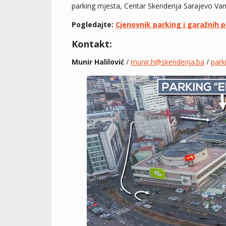
parking mjesta, Centar Skenderija Sarajevo Vam
Pogledajte:
Cjenovnik parking i garažnih 
Kontakt:
Munir Halilović
/
munir.h@skenderija.ba
/
park