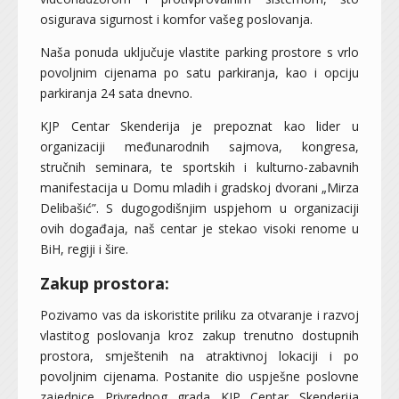
osigurava sigurnost i komfor vašeg poslovanja.
Naša ponuda uključuje vlastite parking prostore s vrlo
povoljnim cijenama po satu parkiranja, kao i opciju
parkiranja 24 sata dnevno.
KJP Centar Skenderija je prepoznat kao lider u
organizaciji međunarodnih sajmova, kongresa,
stručnih seminara, te sportskih i kulturno-zabavnih
manifestacija u Domu mladih i gradskoj dvorani „Mirza
Delibašić”. S dugogodišnjim uspjehom u organizaciji
ovih događaja, naš centar je stekao visoki renome u
BiH, regiji i šire.
Zakup prostora:
Pozivamo vas da iskoristite priliku za otvaranje i razvoj
vlastitog poslovanja kroz zakup trenutno dostupnih
prostora, smještenih na atraktivnoj lokaciji i po
povoljnim cijenama. Postanite dio uspješne poslovne
zajednice Privrednog grada KJP Centar Skenderija