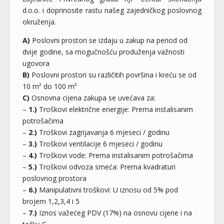
d.o.o. i doprinosite rastu našeg zajedničkog poslovnog
okruženja.
A)
Poslovni prostori se izdaju u zakup na period od
dvije godine, sa mogučnošću produženja važnosti
ugovora
B)
Poslovni prostori su različitih površina i kreću se od
10 m² do 100 m²
C)
Osnovna cijena zakupa se uvećava za:
–
1.)
Troškovi električne energije: Prema instalisanim
potrošačima
–
2.)
Troškovi zagrijavanja 6 mjeseci / godinu
–
3.)
Troškovi ventilacije 6 mjeseci / godinu
–
4.)
Troškovi vode: Prema instalisanim potrošačima
–
5.)
Troškovi odvoza smeća: Prema kvadraturi
poslovnog prostora
–
6.)
Manipulativni troškovi: U iznosu od 5% pod
brojem 1,2,3,4 i 5
–
7.)
Iznos važećeg PDV (17%) na osnovu cijene i na