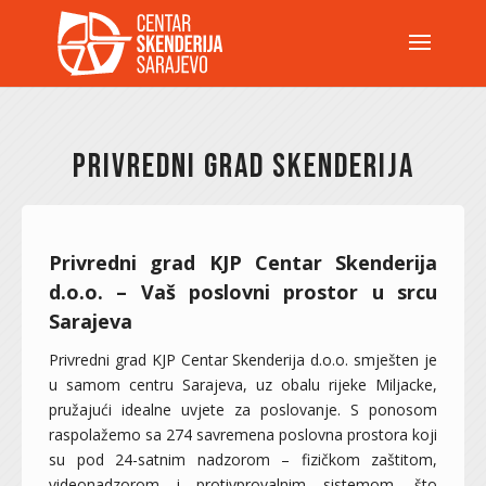
PRIVREDNI GRAD SKENDERIJA
Privredni grad KJP Centar Skenderija
d.o.o. – Vaš poslovni prostor u srcu
Sarajeva
Privredni grad KJP Centar Skenderija d.o.o. smješten je
u samom centru Sarajeva, uz obalu rijeke Miljacke,
pružajući idealne uvjete za poslovanje. S ponosom
raspolažemo sa 274 savremena poslovna prostora koji
su pod 24-satnim nadzorom – fizičkom zaštitom,
videonadzorom i protivprovalnim sistemom, što