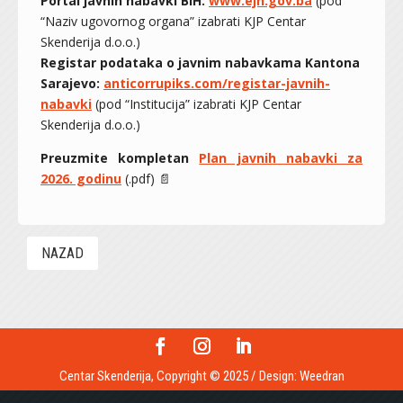
Portal javnih nabavki BiH:
www.ejn.gov.ba
(pod
“Naziv ugovornog organa” izabrati KJP Centar
Skenderija d.o.o.)
Registar podataka o javnim nabavkama Kantona
Sarajevo:
anticorrupiks.com/registar-javnih-
nabavki
(pod “Institucija” izabrati KJP Centar
Skenderija d.o.o.)
Preuzmite kompletan
Plan javnih nabavki za
2026. godinu
(.pdf) 📄
NAZAD
Centar Skenderija, Copyright © 2025 / Design:
Weedran