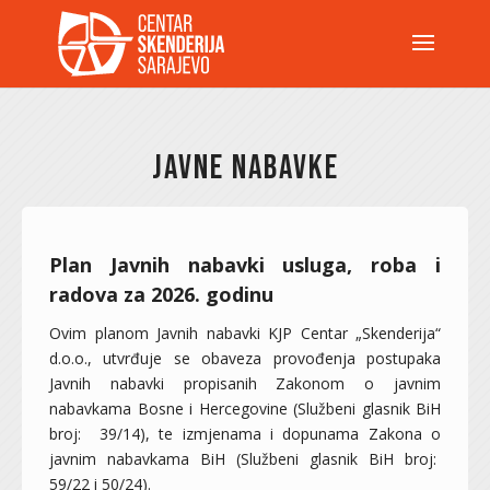
JAVNE NABAVKE
Plan Javnih nabavki usluga, roba i
radova za 2026. godinu
Ovim planom Javnih nabavki KJP Centar „Skenderija“
d.o.o., utvrđuje se obaveza provođenja postupaka
Javnih nabavki propisanih Zakonom o javnim
nabavkama Bosne i Hercegovine (Službeni glasnik BiH
broj: 39/14), te izmjenama i dopunama Zakona o
javnim nabavkama BiH (Službeni glasnik BiH broj:
59/22 i 50/24).