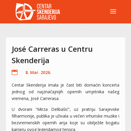
José Carreras u Centru
Skenderija

8. Mar. 2026.
Centar Skenderija imala je čast biti domaćin koncerta
jednog od najznačajnijih opernih umjetnika našeg
vremena, José Carrerasa.
U dvorani “Mirza Delibašić”, uz pratnju Sarajevske
filharmonije, publika je uživala u večeri vrhunske muzike i
bezvremenskih opernih arija koje su obilježile bogatu
karijeru ovog legendarnog tenora.