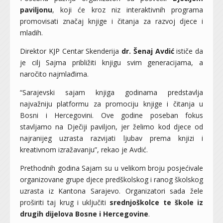
paviljonu
, koji će kroz niz interaktivnih programa
promovisati značaj knjige i čitanja za razvoj djece i
mladih.
Direktor KJP Centar Skenderija
dr. Šenaj Avdić
ističe da
je cilj Sajma približiti knjigu svim generacijama, a
naročito najmlađima.
“Sarajevski sajam knjiga godinama predstavlja
najvažniju platformu za promociju knjige i čitanja u
Bosni i Hercegovini. Ove godine poseban fokus
stavljamo na Dječiji paviljon, jer želimo kod djece od
najranijeg uzrasta razvijati ljubav prema knjizi i
kreativnom izražavanju”, rekao je Avdić.
Prethodnih godina Sajam su u velikom broju posjećivale
organizovane grupe djece predškolskog i ranog školskog
uzrasta iz Kantona Sarajevo. Organizatori sada žele
proširiti taj krug i uključiti
srednjoškolce te škole iz
drugih dijelova Bosne i Hercegovine
.