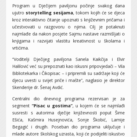
Program u Dječijem paviljonu počinje svakog dana
ujutro
storytelling sesijama
, tokom kojih će se djeca
kroz interaktivno čitanje upoznati s književnim pričama i
učestvovati u razgovoru o njima. Cilj je potaknuti
najmlađe da nakon posjete Sajmu nastave razmišljati o
knjigama i razvijati vlastitu kreativnost u školama i
vrtićima.
“Voditelji Dječijeg paviljona Sanela Kaikčija i Elvir
Halilović već su prepoznati kao iskusni pripovjedači – Vila
Bibliotekarka i Čikopisac – i pripremili su sadržaje koji će
djecu uvesti u svijet priče i mašte”, naglasio je direktor
Skenderije dr. Šenaj Avdić.
Centralni dio dnevnog programa rezervisan je za
segment
“Pisac u gostima”
, u kojem će se najmlađi
susresti s autorima dječije književnosti poput Šime
Ešića, Kašmira Husejnovića, Sonje Škobić, Lamije
Begagić i drugih. Poseban dio programa uključuje i
mlade autore školskog uzrasta, koji će podijeliti iskustvo