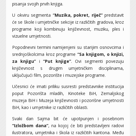
pisanja svojih prvih knjiga.
U okviru segmenta
“Muzika, pokret, riječ”
predstavit
će se škole i umjetničke sekcije iz različitih gradova, kroz
programe koji kombinuju književnost, muziku, ples i
vizuelne umjetnosti.
Popodnevni termini namijenjeni su starijim osnovcima i
srednjoškolcima kroz programe
“Sa knjigom, o knjizi,
za knjigu”
i
“Put knjige”
. Ovi segmenti povezuju
književnost s drugim umjetničkim disciplinama,
uključujući film, pozorište i muzejske programe.
Učesnici će imati priliku susresti predstavnike institucija
poput Pozorišta mladih, Kinoteke BiH, Zemaljskog
muzeja BiH i Muzeja književnosti i pozorišne umjetnosti
BiH, kao i umjetnike iz različitih oblasti.
Svaki dan Sajma bit će upotpunjen i posebnom
“Izložbom dana”
, na kojoj će biti predstavljeni radovi
ilustratora, umjetnika i škola iz različitih kantona. Među