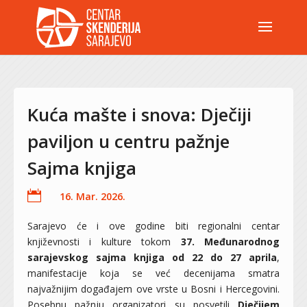
Kuća mašte i snova: Dječiji
paviljon u centru pažnje
Sajma knjiga

16. Mar. 2026.
Sarajevo će i ove godine biti regionalni centar
književnosti i kulture tokom
37. Međunarodnog
sarajevskog sajma knjiga od 22 do 27 aprila
,
manifestacije koja se već decenijama smatra
najvažnijim događajem ove vrste u Bosni i Hercegovini.
Posebnu pažnju organizatori su posvetili
Dječijem