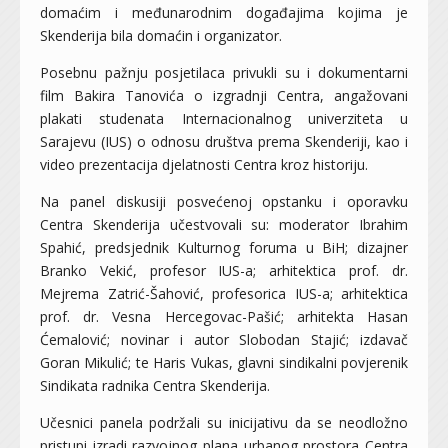
domaćim i međunarodnim događajima kojima je
Skenderija bila domaćin i organizator.
Posebnu pažnju posjetilaca privukli su i dokumentarni
film Bakira Tanovića o izgradnji Centra, angažovani
plakati studenata Internacionalnog univerziteta u
Sarajevu (IUS) o odnosu društva prema Skenderiji, kao i
video prezentacija djelatnosti Centra kroz historiju.
Na panel diskusiji posvećenoj opstanku i oporavku
Centra Skenderija učestvovali su: moderator Ibrahim
Spahić, predsjednik Kulturnog foruma u BiH; dizajner
Branko Vekić, profesor IUS-a; arhitektica prof. dr.
Mejrema Zatrić-Šahović, profesorica IUS-a; arhitektica
prof. dr. Vesna Hercegovac-Pašić; arhitekta Hasan
Ćemalović; novinar i autor Slobodan Stajić; izdavač
Goran Mikulić; te Haris Vukas, glavni sindikalni povjerenik
Sindikata radnika Centra Skenderija.
Učesnici panela podržali su inicijativu da se neodložno
pristupi izradi razvojnog plana urbanog prostora Centra