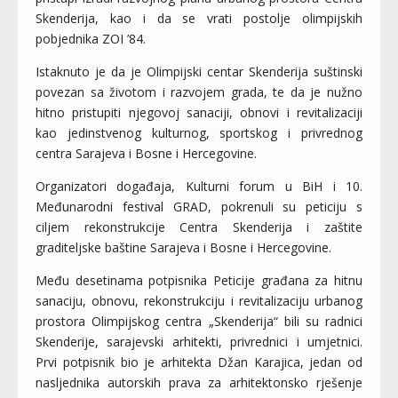
Skenderija, kao i da se vrati postolje olimpijskih
pobjednika ZOI ’84.
Istaknuto je da je Olimpijski centar Skenderija suštinski
povezan sa životom i razvojem grada, te da je nužno
hitno pristupiti njegovoj sanaciji, obnovi i revitalizaciji
kao jedinstvenog kulturnog, sportskog i privrednog
centra Sarajeva i Bosne i Hercegovine.
Organizatori događaja, Kulturni forum u BiH i 10.
Međunarodni festival GRAD, pokrenuli su peticiju s
ciljem rekonstrukcije Centra Skenderija i zaštite
graditeljske baštine Sarajeva i Bosne i Hercegovine.
Među desetinama potpisnika Peticije građana za hitnu
sanaciju, obnovu, rekonstrukciju i revitalizaciju urbanog
prostora Olimpijskog centra „Skenderija“ bili su radnici
Skenderije, sarajevski arhitekti, privrednici i umjetnici.
Prvi potpisnik bio je arhitekta Džan Karajica, jedan od
nasljednika autorskih prava za arhitektonsko rješenje