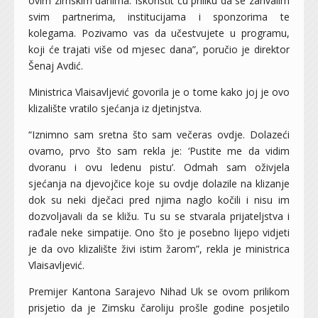
ovim zimskim danima. Iskoristit ću priliku da se zahvalim
svim partnerima, institucijama i sponzorima te
kolegama. Pozivamo vas da učestvujete u programu,
koji će trajati više od mjesec dana”, poručio je direktor
Šenaj Avdić.
Ministrica Vlaisavljević govorila je o tome kako joj je ovo
klizalište vratilo sjećanja iz djetinjstva.
“Iznimno sam sretna što sam večeras ovdje. Dolazeći
ovamo, prvo što sam rekla je: ‘Pustite me da vidim
dvoranu i ovu ledenu pistu’. Odmah sam oživjela
sjećanja na djevojčice koje su ovdje dolazile na klizanje
dok su neki dječaci pred njima naglo kočili i nisu im
dozvoljavali da se kližu. Tu su se stvarala prijateljstva i
rađale neke simpatije. Ono što je posebno lijepo vidjeti
je da ovo klizalište živi istim žarom”, rekla je ministrica
Vlaisavljević.
Premijer Kantona Sarajevo Nihad Uk se ovom prilikom
prisjetio da je Zimsku čaroliju prošle godine posjetilo