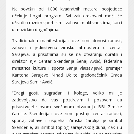
Na površini od 1.800 kvadratnih metara, posjetioce
očekuje bogat program. Svi zainteresovani moći će
uživati u raznim sportskim i zabavnim aktivnostima, kao i
u muzičkim događajima.
Tradicionalna manifestacija i ove zime donosi radost,
zabavu i jedinstvenu zimsku atmosferu u centar
Sarajeva, a prisutnima su se na otvaranju obratili i
direktor KJP Centar Skenderija Šenaj Avdić, federalna
ministrica kulture i sporta Sanja Vlaisavljević, premijer
Kantona Sarajevo Nihad Uk te gradonačelnik Grada
Sarajeva Samir Avdić.
“Dragi gosti, sugrađani i kolege, veliko mi je
zadovoljstvo da vas pozdravim i pozovem da
prisustvujete ovom svečanom otvaranju BBI Zimske
čarolije. Skenderija i ove zime postaje centar radosti,
sporta, zabave i uspjeha. Zimska čarolija je simbol
Skenderije, ali simbol toplog sarajevskog duha, čak i u