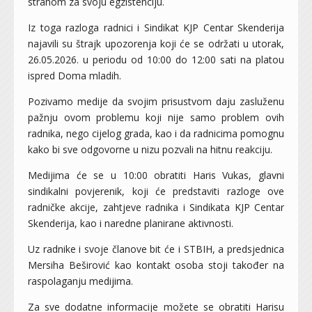
strahom za svoju egzistenciju.
Iz toga razloga radnici i Sindikat KJP Centar Skenderija
najavili su štrajk upozorenja koji će se održati u utorak,
26.05.2026. u periodu od 10:00 do 12:00 sati na platou
ispred Doma mladih.
Pozivamo medije da svojim prisustvom daju zasluženu
pažnju ovom problemu koji nije samo problem ovih
radnika, nego cijelog grada, kao i da radnicima pomognu
kako bi sve odgovorne u nizu pozvali na hitnu reakciju.
Medijima će se u 10:00 obratiti Haris Vukas, glavni
sindikalni povjerenik, koji će predstaviti razloge ove
radničke akcije, zahtjeve radnika i Sindikata KJP Centar
Skenderija, kao i naredne planirane aktivnosti.
Uz radnike i svoje članove bit će i STBIH, a predsjednica
Mersiha Beširović kao kontakt osoba stoji također na
raspolaganju medijima.
Za sve dodatne informacije možete se obratiti Harisu