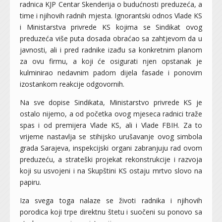
radnica KJP Centar Skenderija o budućnosti preduzeća, a
time i njihovih radnih mjesta. Ignorantski odnos Vlade KS
i Ministarstva privrede KS kojima se Sindikat ovog
preduzeća više puta dosada obraćao sa zahtjevom da u
javnosti, ali i pred radnike izađu sa konkretnim planom
za ovu firmu, a koji će osigurati njen opstanak je
kulminirao nedavnim padom dijela fasade i ponovim
izostankom reakcije odgovornih.
Na sve dopise Sindikata, Ministarstvo privrede KS je
ostalo nijemo, a od početka ovog mjeseca radnici traže
spas i od premijera Vlade KS, ali i Vlade FBIH. Za to
vrijeme nastavlja se stihijsko urušavanje ovog simbola
grada Sarajeva, inspekcijski organi zabranjuju rad ovom
preduzeću, a strateški projekat rekonstrukcije i razvoja
koji su usvojeni i na Skupštini KS ostaju mrtvo slovo na
papiru.
Iza svega toga nalaze se životi radnika i njihovih
porodica koji trpe direktnu štetu i suočeni su ponovo sa