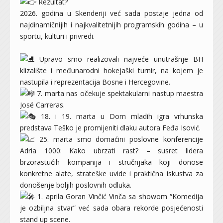
Rezultat?
2026. godina u Skenderiji već sada postaje jedna od
najdinamičnijih i najkvalitetnijih programskih godina – u
sportu, kulturi i privredi.
Upravo smo realizovali najveće unutrašnje BH
klizalište i međunarodni hokejaški turnir, na kojem je
nastupila i reprezentacija Bosne i Hercegovine.
7. marta nas očekuje spektakularni nastup maestra
José Carreras.
18. i 19. marta u Dom mladih igra vrhunska
predstava Teško je promijeniti dlaku autora Feđa Isović.
25. marta smo domaćini poslovne konferencije
Adria 1000: Kako ubrzati rast? – susret lidera
brzorastućih kompanija i stručnjaka koji donose
konkretne alate, strateške uvide i praktična iskustva za
donošenje boljih poslovnih odluka.
1. aprila Goran Vinčić Vinča sa showom “Komedija
je ozbiljna stvar” već sada obara rekorde posjećenosti
stand up scene.