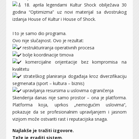
18. aprila legendarni Kultur Shock obilježava 30
godina “Optimizma” uz novi materijal sa dvostrukog
izdanja House of Kultur i House of Shock.
I to je samo dio programa.
Ovo nije slučajnost. Ovo je rezultat:
restrukturiranja operativnih procesa
bolje koordinacije timova
komercijalne orijentacije bez kompromisa na
kvalitetu
strateškog planiranja događaja kroz diverzifikaciju
segmenata (sport – kultura – biznis)
upravljanja resursima u uslovima ograničenja
Skenderija danas nije samo prostor – ona je platforma.
Platforma koja, uprkos „nemogućim uslovima“,
pokazuje da se profesionalnim upravljanjem i jasnom
vizijom može ostvariti rast i reputacijska snaga.
Najlakše je tražiti izgovore.
Teže je graditi sistem.