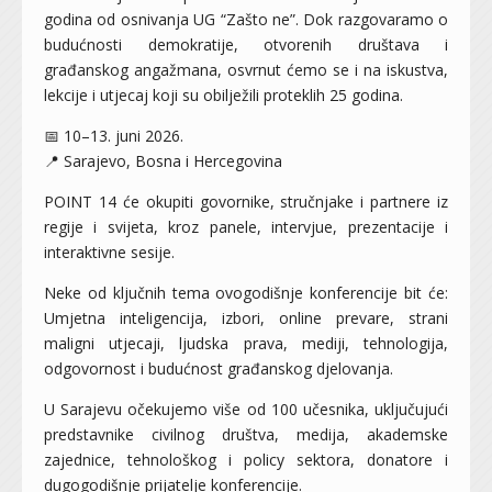
godina od osnivanja UG “Zašto ne”. Dok razgovaramo o
budućnosti demokratije, otvorenih društava i
građanskog angažmana, osvrnut ćemo se i na iskustva,
lekcije i utjecaj koji su obilježili proteklih 25 godina.
📅 10–13. juni 2026.
📍 Sarajevo, Bosna i Hercegovina
POINT 14 će okupiti govornike, stručnjake i partnere iz
regije i svijeta, kroz panele, intervjue, prezentacije i
interaktivne sesije.
Neke od ključnih tema ovogodišnje konferencije bit će:
Umjetna inteligencija, izbori, online prevare, strani
maligni utjecaji, ljudska prava, mediji, tehnologija,
odgovornost i budućnost građanskog djelovanja.
U Sarajevu očekujemo više od 100 učesnika, uključujući
predstavnike civilnog društva, medija, akademske
zajednice, tehnološkog i policy sektora, donatore i
dugogodišnje prijatelje konferencije.