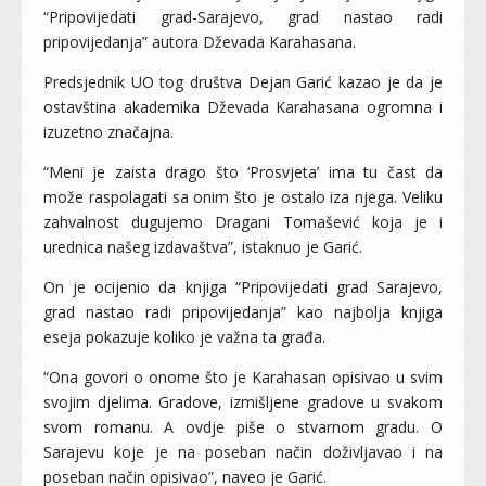
“Pripovijedati grad-Sarajevo, grad nastao radi
pripovijedanja” autora Dževada Karahasana.
Predsjednik UO tog društva Dejan Garić kazao je da je
ostavština akademika Dževada Karahasana ogromna i
izuzetno značajna.
“Meni je zaista drago što ‘Prosvjeta’ ima tu čast da
može raspolagati sa onim što je ostalo iza njega. Veliku
zahvalnost dugujemo Dragani Tomašević koja je i
urednica našeg izdavaštva”, istaknuo je Garić.
On je ocijenio da knjiga “Pripovijedati grad Sarajevo,
grad nastao radi pripovijedanja” kao najbolja knjiga
eseja pokazuje koliko je važna ta građa.
“Ona govori o onome što je Karahasan opisivao u svim
svojim djelima. Gradove, izmišljene gradove u svakom
svom romanu. A ovdje piše o stvarnom gradu. O
Sarajevu koje je na poseban način doživljavao i na
poseban način opisivao”, naveo je Garić.