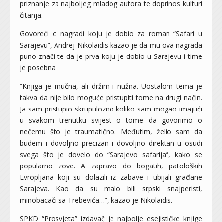
priznanje za najboljeg mladog autora te doprinos kulturi
čitanja.
Govoreći o nagradi koju je dobio za roman “Safari u
Sarajevu”, Andrej Nikolaidis kazao je da mu ova nagrada
puno znači te da je prva koju je dobio u Sarajevu i time
je posebna.
“Knjiga je mučna, ali držim i nužna. Uostalom tema je
takva da nije bilo moguće pristupiti tome na drugi način.
Ja sam pristupio skrupulozno koliko sam mogao imajući
u svakom trenutku svijest o tome da govorimo o
nečemu što je traumatično. Međutim, želio sam da
budem i dovoljno precizan i dovoljno direktan u osudi
svega što je dovelo do “Sarajevo safarija”, kako se
popularno zove. A zapravo do bogatih, patoloških
Evropljana koji su dolazili iz zabave i ubijali građane
Sarajeva. Kao da su malo bili srpski snajperisti,
minobacači sa Trebevića…”, kazao je Nikolaidis.
SPKD “Prosvjeta” izdavač je najbolje esejističke knjige