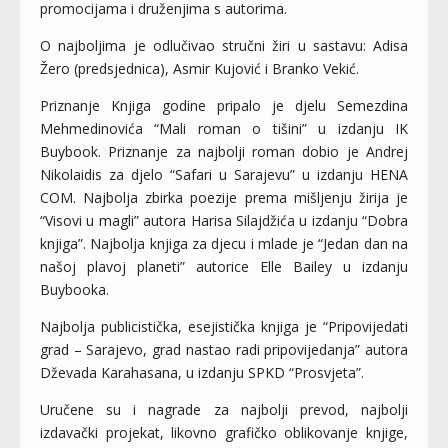
promocijama i druženjima s autorima.
O najboljima je odlučivao stručni žiri u sastavu: Adisa
Žero (predsjednica), Asmir Kujović i Branko Vekić.
Priznanje Knjiga godine pripalo je djelu Semezdina
Mehmedinovića “Mali roman o tišini” u izdanju IK
Buybook. Priznanje za najbolji roman dobio je Andrej
Nikolaidis za djelo “Safari u Sarajevu” u izdanju HENA
COM. Najbolja zbirka poezije prema mišljenju žirija je
“Visovi u magli” autora Harisa Silajdžića u izdanju “Dobra
knjiga”. Najbolja knjiga za djecu i mlade je “Jedan dan na
našoj plavoj planeti” autorice Elle Bailey u izdanju
Buybooka.
Najbolja publicistička, esejistička knjiga je “Pripovijedati
grad – Sarajevo, grad nastao radi pripovijedanja” autora
Dževada Karahasana, u izdanju SPKD “Prosvjeta”.
Uručene su i nagrade za najbolji prevod, najbolji
izdavački projekat, likovno grafičko oblikovanje knjige,